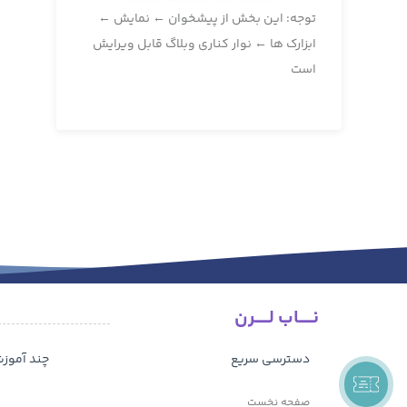
توجه: این بخش از پیشخوان ← نمایش ←
ابزارک ها ← نوار کناری وبلاگ قابل ویرایش
است
نـــــاب لـــــرن
دسترسی سریع
چند آموز
صفحه نخست