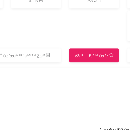
11 مبحث
27 جلسه
بدون امتیاز
0 رای
تاریخ انتشار : 10 فروردین 1403