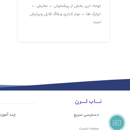
توجه: این بخش از پیشخوان ← نمایش ←
ابزارک ها ← نوار کناری وبلاگ قابل ویرایش
است
نـــــاب لـــــرن
دسترسی سریع
چند آموز
صفحه نخست