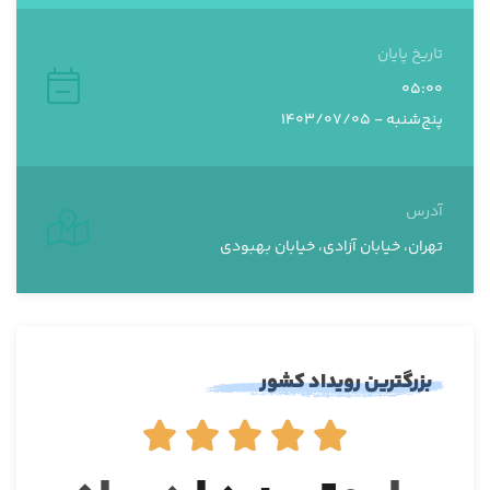
تاریخ پایان
05:00
پنج‌شنبه - 1403/07/05
آدرس
تهران، خیابان آزادی، خیابان بهبودی
بزرگترین رویداد کشور




