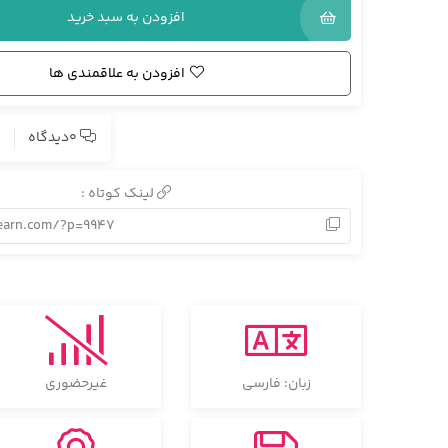
افزودن به سبد خرید
افزودن به علاقمندی ها
0دیدگاه
لینک کوتاه :
learn.com/?p=9947
زبان: فارسی
غیرحضوری