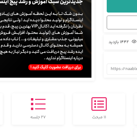
1442 بازدید
https://naab
11 مبحث
27 جلسه