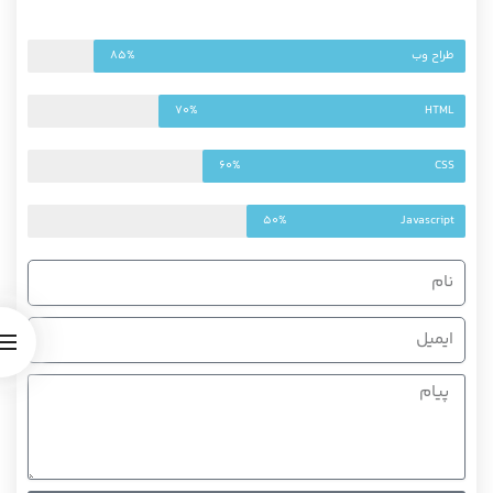
طراح وب
85%
70%
HTML
60%
CSS
50%
Javascript