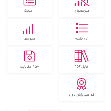
غیرحضوری
11 مبحث
27 جلسه
متوسط
فایل PDF
850 مگابایت
گواهی پایان دوره