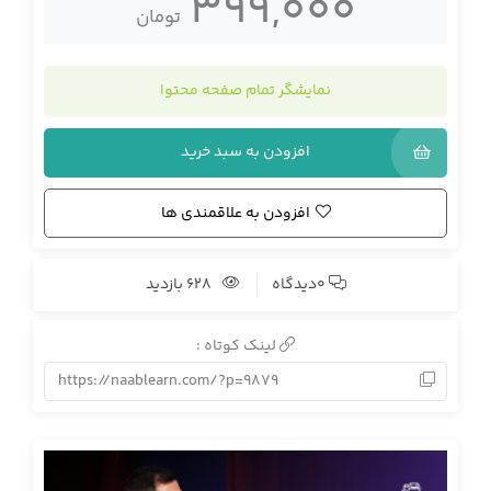
399,000
تومان
نمایشگر تمام صفحه محتوا
افزودن به سبد خرید
افزودن به علاقمندی ها
0دیدگاه
628 بازدید
لینک کوتاه :
https://naablearn.com/?p=9879